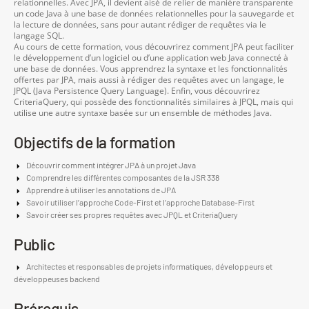
relationnelles. Avec JPA, il devient aisé de relier de manière transparente
un code Java à une base de données relationnelles pour la sauvegarde et
la lecture de données, sans pour autant rédiger de requêtes via le
langage SQL.
Au cours de cette formation, vous découvrirez comment JPA peut faciliter
le développement d’un logiciel ou d’une application web Java connecté à
une base de données. Vous apprendrez la syntaxe et les fonctionnalités
offertes par JPA, mais aussi à rédiger des requêtes avec un langage, le
JPQL (Java Persistence Query Language). Enfin, vous découvrirez
CriteriaQuery, qui possède des fonctionnalités similaires à JPQL, mais qui
utilise une autre syntaxe basée sur un ensemble de méthodes Java.
Objectifs de la formation
Découvrir comment intégrer JPA à un projet Java
Comprendre les différentes composantes de la JSR 338
Apprendre à utiliser les annotations de JPA
Savoir utiliser l’approche Code-First et l’approche Database-First
Savoir créer ses propres requêtes avec JPQL et CriteriaQuery
Public
Architectes et responsables de projets informatiques, développeurs et
développeuses backend
Prérequis