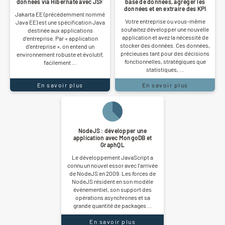
données via Hibernate avec JSF
base de données, agréger les
données et en extraire des KPI
Jakarta EE (précédemment nommé
Votre entreprise ou vous-même
Java EE) est une spécification Java
souhaitez développer une nouvelle
destinée aux applications
application et avez la nécessité de
d’entreprise. Par « application
stocker des données. Ces données,
d’entreprise », on entend un
précieuses tant pour des décisions
environnement robuste et évolutif,
fonctionnelles, stratégiques que
facilement …
statistiques, …
En savoir plus
En savoir plus
NodeJS : développer une
application avec MongoDB et
GraphQL
Le développement JavaScript a
connu un nouvel essor avec l’arrivée
de NodeJS en 2009. Les forces de
NodeJS résident en son modèle
événementiel, son support des
opérations asynchrones et sa
grande quantité de packages …
En savoir plus