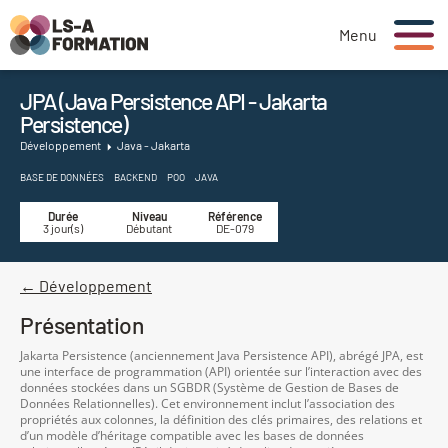
Menu
JPA (Java Persistence API - Jakarta
Persistence)
Développement
Java - Jakarta
BASE DE DONNÉES
BACKEND
POO
JAVA
Durée
Niveau
Référence
3 jour(s)
Débutant
DE-079
← Développement
Présentation
Jakarta Persistence (anciennement Java Persistence API), abrégé JPA, est
une interface de programmation (API) orientée sur l’interaction avec des
données stockées dans un SGBDR (Système de Gestion de Bases de
Données Relationnelles). Cet environnement inclut l’association des
propriétés aux colonnes, la définition des clés primaires, des relations et
d’un modèle d’héritage compatible avec les bases de données