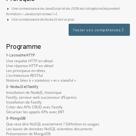
Une connaissance de JavaScript et de JSON est obligatoire (équivalent
formation « Javascript niveau 1 »)
Une connaissance de NodeJS est un plus
Tester vos compétences
Programme
1- La couche HTTP
Une requête HTTP en détail
Une réponse HTTP en détail
Les principaux en-têtes
L’architecture RESTful
Notions liées à « stateless » et « stateful »
2- NodeJS et Fastify
Installation de NodeJS, historique
Fastify, serveur web successeur d’Express
Installation de Fastify
Créer des APIs CRUD avec Fastify
Sécuriser les appels APIs avec JWT
3- MongoDB
Que veut dire NoSQL exactement ? Définition et usages
Les bases de données NoSQL orientées documents
Présentation de MongoDB