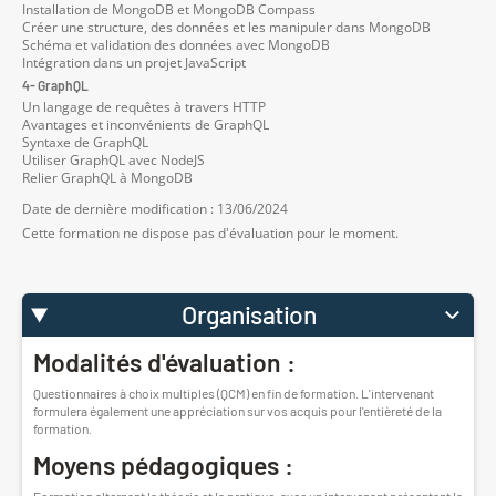
Installation de MongoDB et MongoDB Compass
Créer une structure, des données et les manipuler dans MongoDB
Schéma et validation des données avec MongoDB
Intégration dans un projet JavaScript
4- GraphQL
Un langage de requêtes à travers HTTP
Avantages et inconvénients de GraphQL
Syntaxe de GraphQL
Utiliser GraphQL avec NodeJS
Relier GraphQL à MongoDB
Date de dernière modification : 13/06/2024
Cette formation ne dispose pas d'évaluation pour le moment.
Organisation
Modalités d'évaluation :
Questionnaires à choix multiples (QCM) en fin de formation. L'intervenant
formulera également une appréciation sur vos acquis pour l'entièreté de la
formation.
Moyens pédagogiques :
Formation alternant la théorie et la pratique, avec un intervenant présentant la