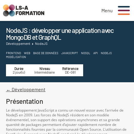
Menu
NodeJS : développer une application avec
MongoDB et GraphQL
Développement
NodeJS
FRONTEND
WEB
BASE DE DONNÉES
JAVASCRIPT
NOSQL
API
NODEJS
MODÉLISATION
Durée
Niveau
Référence
2 jour(s)
Intermédiaire
DE-081
← Développement
Présentation
Le développement JavaScript a connu un nouvel essor avec l’arrivée de
NodeJS en 2009. Les forces de NodeJS résident en son modèle
événementiel, son support des opérations asynchrones et sa grande
quantité de packages permettant d’ajouter rapidement nombre de
fonctionnalités fournies par la communauté Open Source. L’utilisation de