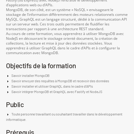
Fastify (ou Express) avec NodeJS rend aisé le développement
d’applications web ou d’APIs.
MongoDB, de son côté, est un système « NoSQL » envisageant le
stockage de l’information différemment des moteurs relationnels comme
MySQL. GraphQL est un langage structuré, dédié à la communication API
sur un serveur web. Ces trois outils permettent de fluidifier les
transactions par rapport à une architecture REST standard.
Au cours de cette formation, vous apprendrez à utiliser MongoDB avec
NodeJS en découvrant le stockage orienté document, la création de
collections, la lecture et mise à jour des données stockées. Vous
apprendrez à utiliser GraphQL dans le cadre d’APIs et à configurer la
communication avec MongoDB.
Objectifs de la formation
Savoir installer MongoDB
Savoir envoyer des requêtes à MongoDB et recevoir des données
Savoir installer et utiliser GraphQL dans le cadre d’APIs
Savoir intégrer MongoDB et GraphQL avec Fastify et NodeJS
Public
Toute personne travaillant ou souhaitant travailler dans le développement
informatique.
Prérequis