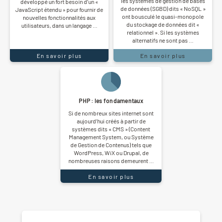
les systèmes de gestion de bases
développé un fort besoin d’un «
de données (SGBD) dits « NoSQL »
JavaScript étendu » pour fournir de
ont bousculé le quasi-monopole
nouvelles fonctionnalités aux
du stockage de données dit «
utilisateurs, dans un langage …
relationnel ». Si les systèmes
alternatifs ne sont pas …
En savoir plus
En savoir plus
PHP : les fondamentaux
Si de nombreux sites internet sont
aujourd’hui créés à partir de
systèmes dits « CMS » (Content
Management System, ou Système
de Gestion de Contenus) tels que
WordPress, WiX ou Drupal, de
nombreuses raisons demeurent …
En savoir plus