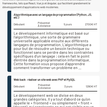
frameworks, tels que React, Vue.js et Angular, qui facilitent grandement le
développement d'applications web modernes.
Algorithmique avec un langage de programmation (Python, JS,
etc.)
Présentiel
Débutant
5 jours
2700€ HT
À distance
Le développement informatique est basé sur
l’algorithmique, une sorte de grammaire
universelle applicable ensuite aux différents
langages de programmation. L’algorithmique a
pour but de résoudre un besoin technique ou
fonctionnel sans se perdre dans les contraintes
spécifiques d’un langage ; cela en fait le point
d’entrée dans la programmation informatique.
Cette formation vous propose d’apprendre
comment transformer un problème en …
Web back : réaliser un site web avec PHP et MySQL
Présentiel
Débutant
3 jours
1290€ HT
À distance
Le développement web se divise en deux
grandes catégories. Il y a tout d’abord ce qu’on
appelle le « frontend » ou simplement « front »
(devant), qui représente ce qui est visible par un