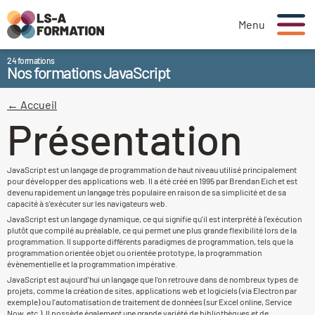
Menu
24 formations
Nos formations JavaScript
← Accueil
Présentation
JavaScript est un langage de programmation de haut niveau utilisé principalement
pour développer des applications web. Il a été créé en 1995 par Brendan Eich et est
devenu rapidement un langage très populaire en raison de sa simplicité et de sa
capacité à s'exécuter sur les navigateurs web.
JavaScript est un langage dynamique, ce qui signifie qu'il est interprété à l'exécution
plutôt que compilé au préalable, ce qui permet une plus grande flexibilité lors de la
programmation. Il supporte différents paradigmes de programmation, tels que la
programmation orientée objet ou orientée prototype, la programmation
évènementielle et la programmation impérative.
JavaScript est aujourd'hui un langage que l'on retrouve dans de nombreux types de
projets, comme la création de sites, applications web et logiciels (via Electron par
exemple) ou l'automatisation de traitement de données (sur Excel online, Service
Now, etc.). Il possède également une grande variété de bibliothèques et de