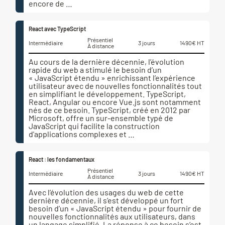
encore de …
React avec TypeScript
Présentiel
Intermédiaire
3 jours
1490€ HT
À distance
Au cours de la dernière décennie, l’évolution
rapide du web a stimulé le besoin d’un
« JavaScript étendu » enrichissant l’expérience
utilisateur avec de nouvelles fonctionnalités tout
en simplifiant le développement. TypeScript,
React, Angular ou encore Vue.js sont notamment
nés de ce besoin. TypeScript, créé en 2012 par
Microsoft, offre un sur-ensemble typé de
JavaScript qui facilite la construction
d'applications complexes et …
React : les fondamentaux
Présentiel
Intermédiaire
3 jours
1490€ HT
À distance
Avec l’évolution des usages du web de cette
dernière décennie, il s’est développé un fort
besoin d’un « JavaScript étendu » pour fournir de
nouvelles fonctionnalités aux utilisateurs, dans
un langage simplifié. La réponse à ce besoin s’est