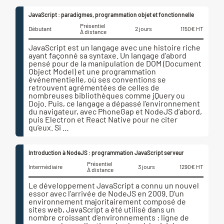
JavaScript : paradigmes, programmation objet et fonctionnelle
Présentiel
Débutant
2 jours
1150€ HT
À distance
JavaScript est un langage avec une histoire riche
ayant façonné sa syntaxe. Un langage d’abord
pensé pour de la manipulation de DOM (Document
Object Model) et une programmation
événementielle, où ses conventions se
retrouvent agrémentées de celles de
nombreuses bibliothèques comme jQuery ou
Dojo. Puis, ce langage a dépassé l’environnement
du navigateur, avec PhoneGap et NodeJS d’abord,
puis Electron et React Native pour ne citer
qu’eux. Si …
Introduction à NodeJS : programmation JavaScript serveur
Présentiel
Intermédiaire
3 jours
1290€ HT
À distance
Le développement JavaScript a connu un nouvel
essor avec l’arrivée de NodeJS en 2009. D’un
environnement majoritairement composé de
sites web, JavaScript a été utilisé dans un
nombre croissant d’environnements : ligne de