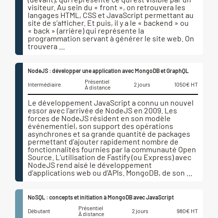
visiteur. Au sein du « front », on retrouvera les
langages HTML, CSS et JavaScript permettant au
site de s’afficher. Et puis, il y a le « backend » ou
« back » (arrière) qui représente la
programmation servant à générer le site web. On
trouvera …
NodeJS : développer une application avec MongoDB et GraphQL
Présentiel
Intermédiaire
2 jours
1050€ HT
À distance
Le développement JavaScript a connu un nouvel
essor avec l’arrivée de NodeJS en 2009. Les
forces de NodeJS résident en son modèle
événementiel, son support des opérations
asynchrones et sa grande quantité de packages
permettant d’ajouter rapidement nombre de
fonctionnalités fournies par la communauté Open
Source. L’utilisation de Fastify (ou Express) avec
NodeJS rend aisé le développement
d’applications web ou d’APIs. MongoDB, de son …
NoSQL : concepts et initiation à MongoDB avec JavaScript
Présentiel
Débutant
2 jours
980€ HT
À distance