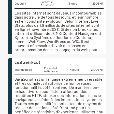
Présentiel
Débutant
3 jours
1290€ HT
À distance
Les sites internet sont devenus incontournables
dans notre vie de tous les jours, et leur nombre
est en constante évolution. Selon Internet Live
Stats, plus de 1.9 milliards de sites internet sont
en ligne (novembre 2021). Si de nombreux sites
internet utilisent des CMS (Content Management
System ou Système de Gestion de Contenu)
comme WebFlow, WordPress ou WiX, il est
souvent nécessaire d’avoir des bases en
programmation dans les langages du web pour …
JavaScript niveau 2
Présentiel
Intermédiaire
4 jours
2100€ HT
À distance
JavaScript est un langage extrêmement versatile
et très complet : il autorise de nombreuses
fonctionnalités côté frontend. De manière non-
exhaustive, on peut lister : effectuer des
requêtes HTTP, stocker des informations dans le
navigateur, accéder à des informations systèmes.
Toutes ces possibilités sont autant de moyens de
réaliser des actions côté frontend pour un
bénéfice de réactivité, d’expérience utilisateur ou