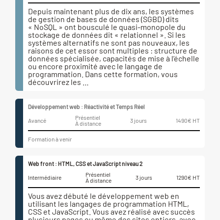
Depuis maintenant plus de dix ans, les systèmes
de gestion de bases de données (SGBD) dits
« NoSQL » ont bousculé le quasi-monopole du
stockage de données dit « relationnel ». Si les
systèmes alternatifs ne sont pas nouveaux, les
raisons de cet essor sont multiples : structure de
données spécialisée, capacités de mise à l’échelle
ou encore proximité avec le langage de
programmation. Dans cette formation, vous
découvrirez les …
Développement web : Réactivité et Temps Réel
Présentiel
Avancé
3 jours
1490€ HT
À distance
Formation à venir
Web front : HTML, CSS et JavaScript niveau 2
Présentiel
Intermédiaire
3 jours
1290€ HT
À distance
Vous avez débuté le développement web en
utilisant les langages de programmation HTML,
CSS et JavaScript. Vous avez réalisé avec succès
plusieurs pages ou même des sites entiers, avec