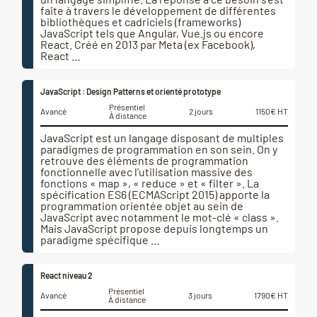
faite à travers le développement de différentes
bibliothèques et cadriciels (frameworks)
JavaScript tels que Angular, Vue.js ou encore
React. Créé en 2013 par Meta (ex Facebook),
React …
JavaScript : Design Patterns et orienté prototype
Présentiel
Avancé
2 jours
1150€ HT
À distance
JavaScript est un langage disposant de multiples
paradigmes de programmation en son sein. On y
retrouve des éléments de programmation
fonctionnelle avec l’utilisation massive des
fonctions « map », « reduce » et « filter ». La
spécification ES6 (ECMAScript 2015) apporte la
programmation orientée objet au sein de
JavaScript avec notamment le mot-clé « class ».
Mais JavaScript propose depuis longtemps un
paradigme spécifique …
React niveau 2
Présentiel
Avancé
3 jours
1790€ HT
À distance