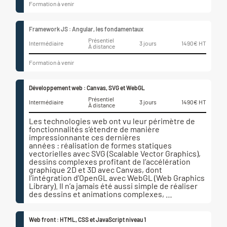
Formation à venir
Framework JS : Angular, les fondamentaux
Présentiel
Intermédiaire
3 jours
1490€ HT
À distance
Formation à venir
Développement web : Canvas, SVG et WebGL
Présentiel
Intermédiaire
3 jours
1490€ HT
À distance
Les technologies web ont vu leur périmètre de
fonctionnalités s’étendre de manière
impressionnante ces dernières
années : réalisation de formes statiques
vectorielles avec SVG (Scalable Vector Graphics),
dessins complexes profitant de l’accélération
graphique 2D et 3D avec Canvas, dont
l’intégration d’OpenGL avec WebGL (Web Graphics
Library). Il n’a jamais été aussi simple de réaliser
des dessins et animations complexes, …
Web front : HTML, CSS et JavaScript niveau 1