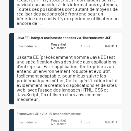
navigateur, accéder à des informations systèmes.
Toutes ces possibilités sont autant de moyens de
réaliser des actions côté frontend pour un
bénéfice de réactivité, d’expérience utilisateur ou
encore de …
Java EE : intégrer une base de données via Hibernate avec JSF
Présentiel
Intermédiaire
3 jours
1490€ HT
À distance
Jakarta EE (précédemment nommé Java EE) est
une spécification Java destinée aux applications
d’entreprise. Par « application d’entreprise », on
entend un environnement robuste et évolutif,
facilement adaptable, pour mieux suivre les
problématiques métier. Cette spécification inclut
évidemment la création d’applications et de sites
web, avec l’usage des langages HTML, CSS et
JavaScript. On utilisera alors Java comme
médiateur …
Framework JS : Vue JS, les fondamentaux
Présentiel
Intermédiaire
3 jours
1490€ HT
À distance