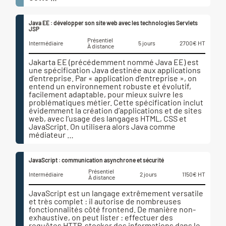
Java EE : développer son site web avec les technologies Servlets
JSP
Présentiel
Intermédiaire
5 jours
2700€ HT
À distance
Jakarta EE (précédemment nommé Java EE) est
une spécification Java destinée aux applications
d’entreprise. Par « application d’entreprise », on
entend un environnement robuste et évolutif,
facilement adaptable, pour mieux suivre les
problématiques métier. Cette spécification inclut
évidemment la création d’applications et de sites
web, avec l’usage des langages HTML, CSS et
JavaScript. On utilisera alors Java comme
médiateur …
JavaScript : communication asynchrone et sécurité
Présentiel
Intermédiaire
2 jours
1150€ HT
À distance
JavaScript est un langage extrêmement versatile
et très complet : il autorise de nombreuses
fonctionnalités côté frontend. De manière non-
exhaustive, on peut lister : effectuer des
requêtes HTTP, stocker des informations dans le