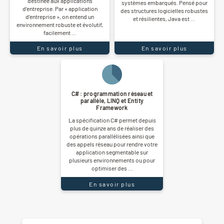
destinée aux applications
systèmes embarqués. Pensé pour
d’entreprise. Par « application
des structures logicielles robustes
d’entreprise », on entend un
et résilientes, Java est …
environnement robuste et évolutif,
facilement …
En savoir plus
En savoir plus
C# : programmation réseau et
parallèle, LINQ et Entity
Framework
La spécification C# permet depuis
plus de quinze ans de réaliser des
opérations parallélisées ainsi que
des appels réseau pour rendre votre
application segmentable sur
plusieurs environnements ou pour
optimiser des …
En savoir plus