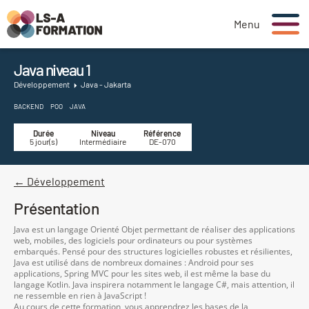
Menu
Java niveau 1
Développement
Java - Jakarta
BACKEND
POO
JAVA
Durée
Niveau
Référence
5 jour(s)
Intermédiaire
DE-070
← Développement
Présentation
Java est un langage Orienté Objet permettant de réaliser des applications
web, mobiles, des logiciels pour ordinateurs ou pour systèmes
embarqués. Pensé pour des structures logicielles robustes et résilientes,
Java est utilisé dans de nombreux domaines : Android pour ses
applications, Spring MVC pour les sites web, il est même la base du
langage Kotlin. Java inspirera notamment le langage C#, mais attention, il
ne ressemble en rien à JavaScript !
Au cours de cette formation, vous apprendrez les bases de la