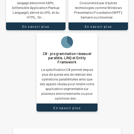
langage dénommé XAML
Concurrencé par d’autres
(eXtensible Application Markup
technologies comme Windows
Language), dérivé du XML et du
Presentation Foundation (WPF),
HTML. On …
Xamarin ou Universal …
En savoir plus
En savoir plus
C# : programmation réseau et
parallèle, LINQ et Entity
Framework
La spécification C# permet depuis
plus de quinze ans de réaliser des
opérations parallélisées ainsi que
des appels réseau pour rendre votre
application segmentable sur
plusieurs environnements ou pour
optimiser des …
En savoir plus