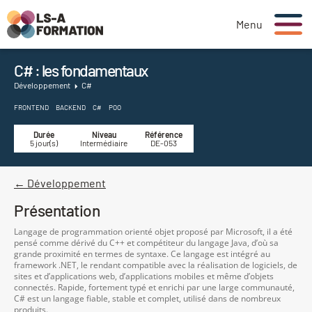
Menu
C# : les fondamentaux
Développement
C#
FRONTEND
BACKEND
C#
POO
Durée
Niveau
Référence
5 jour(s)
Intermédiaire
DE-053
← Développement
Présentation
Langage de programmation orienté objet proposé par Microsoft, il a été
pensé comme dérivé du C++ et compétiteur du langage Java, d’où sa
grande proximité en termes de syntaxe. Ce langage est intégré au
framework .NET, le rendant compatible avec la réalisation de logiciels, de
sites et d’applications web, d’applications mobiles et même d’objets
connectés. Rapide, fortement typé et enrichi par une large communauté,
C# est un langage fiable, stable et complet, utilisé dans de nombreux
produits.