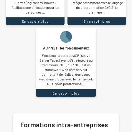
Forms (logiciels Windows)
(intégré notamment avec le langage
facilitant son utilisation pour les
de programmation C#). Si la
personnes …
première …
En savoir plus
En savoir plus
ASP.NET : les fondamentaux
Fondé sur la base de ASP (Active
Server Pages) avant d’être intégré au
framework .NET, ASP.NET est un
framework web côté serveur
permettant de réaliser des pages
web dynamiques avec le framework
.NET. Vous pourrez ainsi …
En savoir plus
Formations intra-entreprises