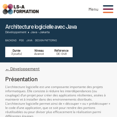
Menu
Architecture logicielle avec Java
Développement
Java - Jakarta
BACKEND
POO
JAVA
DESIGN PATTERNS
Durée
Niveau
Référence
3 jour(s)
Avancé
DE-048
← Développement
Présentation
L’architecture logicielle est une composante importante des projets
informatiques. Elle consiste à réduire les interdépendances (ou
couplage) d’un projet pour créer des applications résilientes, aisées à
maintenir et à installer dans des environnements distribués.
L’architecture logicielle permet ainsi de « découper » ou « prédécouper »
le code d’une application, que ce soit pour rendre des portions
réutilisables ou pour diviser plus efficacement la réalisation parmi
différentes équipes.