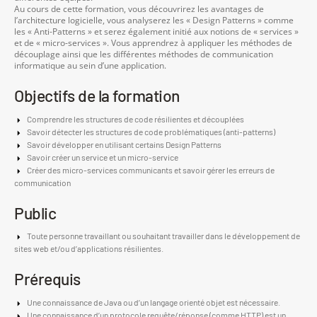
Au cours de cette formation, vous découvrirez les avantages de
l’architecture logicielle, vous analyserez les « Design Patterns » comme
les « Anti-Patterns » et serez également initié aux notions de « services »
et de « micro-services ». Vous apprendrez à appliquer les méthodes de
découplage ainsi que les différentes méthodes de communication
informatique au sein d’une application.
Objectifs de la formation
Comprendre les structures de code résilientes et découplées
Savoir détecter les structures de code problématiques (anti-patterns)
Savoir développer en utilisant certains Design Patterns
Savoir créer un service et un micro-service
Créer des micro-services communicants et savoir gérer les erreurs de
communication
Public
Toute personne travaillant ou souhaitant travailler dans le développement de
sites web et/ou d’applications résilientes.
Prérequis
Une connaissance de Java ou d’un langage orienté objet est nécessaire.
Une connaissance d’un protocole requête/réponse (comme HTTP) est un