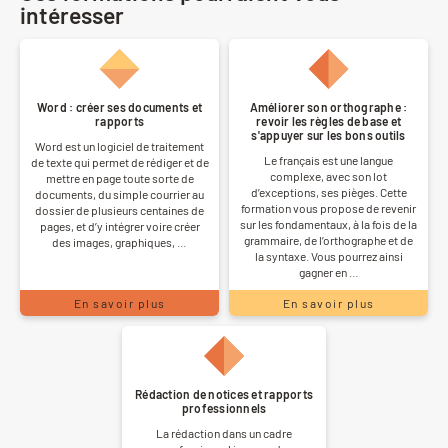
intéresser
Word : créer ses documents et
Améliorer son orthographe :
rapports
revoir les règles de base et
s'appuyer sur les bons outils
Word est un logiciel de traitement
Le français est une langue
de texte qui permet de rédiger et de
complexe, avec son lot
mettre en page toute sorte de
d’exceptions, ses pièges. Cette
documents, du simple courrier au
formation vous propose de revenir
dossier de plusieurs centaines de
sur les fondamentaux, à la fois de la
pages, et d’y intégrer voire créer
grammaire, de l’orthographe et de
des images, graphiques, …
la syntaxe. Vous pourrez ainsi
gagner en …
En savoir plus
En savoir plus
Rédaction de notices et rapports
professionnels
La rédaction dans un cadre