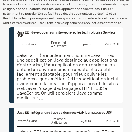
temps réel, des applications de commerce électronique, des applications de banque
en ligne, des applications mobiles, des applications de santé, etc. Elle doit
notamment sa popularité à sa facilité de développement, sa portabilité et sa
flexibilité ; elle dispose également d'une grande communauté active et de nombreux
outils et frameworks qui facilitent le développement d'applications d'entreprise.
Java EE : développer son site web avec les technologies Servlets
JSP
Présentiel
Intermédiaire
5 jours
2700€ HT
À distance
Jakarta EE (précédemment nommé Java EE) est
une spécification Java destinée aux applications
d’entreprise. Par « application d’entreprise », on
entend un environnement robuste et évolutif,
facilement adaptable, pour mieux suivre les
problématiques métier. Cette spécification inclut
évidemment la création d’applications et de sites
web, avec l’usage des langages HTML, CSS et
JavaScript. On utilisera alors Java comme
médiateur …
Java EE : intégrer une base de données via Hibernate avec JSF
Présentiel
Intermédiaire
3 jours
1490€ HT
À distance
Jakarta EE (précédemment nommé Java EE) est