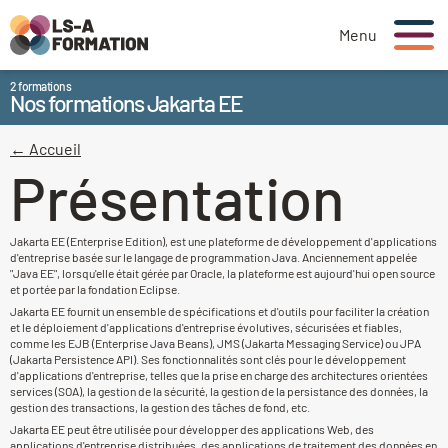
Menu
2 formations
Nos formations Jakarta EE
← Accueil
Présentation
Jakarta EE (Enterprise Edition), est une plateforme de développement d'applications
d'entreprise basée sur le langage de programmation Java. Anciennement appelée
"Java EE", lorsqu'elle était gérée par Oracle, la plateforme est aujourd'hui open source
et portée par la fondation Eclipse.
Jakarta EE fournit un ensemble de spécifications et d'outils pour faciliter la création
et le déploiement d'applications d'entreprise évolutives, sécurisées et fiables,
comme les EJB (Enterprise Java Beans), JMS (Jakarta Messaging Service) ou JPA
(Jakarta Persistence API). Ses fonctionnalités sont clés pour le développement
d'applications d'entreprise, telles que la prise en charge des architectures orientées
services (SOA), la gestion de la sécurité, la gestion de la persistance des données, la
gestion des transactions, la gestion des tâches de fond, etc.
Jakarta EE peut être utilisée pour développer des applications Web, des
applications d'entreprise distribuées, des applications de traitement des données en